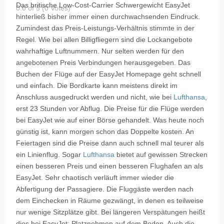
Das britische Low-Cost-Carrier Schwergewicht EasyJet
0.0 of 5 (0 Votes)
hinterließ bisher immer einen durchwachsenden Eindruck.
Zumindest das Preis-Leistungs-Verhältnis stimmte in der
Regel. Wie bei allen Billigfliegern sind die Lockangebote
wahrhaftige Luftnummern. Nur selten werden für den
angebotenen Preis Verbindungen herausgegeben. Das
Buchen der Flüge auf der EasyJet Homepage geht schnell
und einfach. Die Bordkarte kann meistens direkt im
Anschluss ausgedruckt werden und nicht, wie bei
Lufthansa
,
erst 23 Stunden vor Abflug. Die Preise für die Flüge werden
bei EasyJet wie auf einer Börse gehandelt. Was heute noch
günstig ist, kann morgen schon das Doppelte kosten. An
Feiertagen sind die Preise dann auch schnell mal teurer als
ein Linienflug. Sogar
Lufthansa
bietet auf gewissen Strecken
einen besseren Preis und einen besseren Flughafen an als
EasyJet. Sehr chaotisch verläuft immer wieder die
Abfertigung der Passagiere. Die Fluggäste werden nach
dem Einchecken in Räume gezwängt, in denen es teilweise
nur wenige Sitzplätze gibt. Bei längeren Verspätungen heißt
dies bei EasyJet: Platznehmen auf dem Boden. Auch die