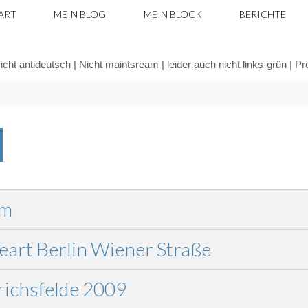
ART
MEIN BLOG
MEIN BLOCK
BERICHTE
icht antideutsch | Nicht maintsream | leider auch nicht links-grün | P
Zurücksetzen
om
eart Berlin Wiener Straße
richsfelde 2009