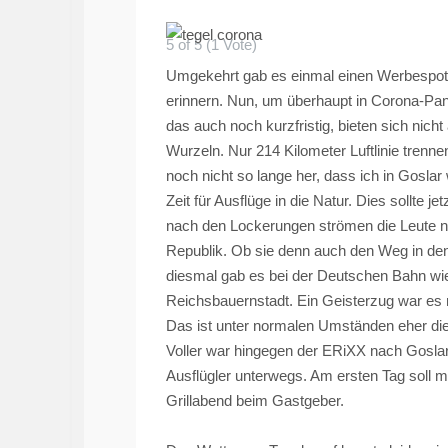
5 of 5 (1 Vote)
Umgekehrt gab es einmal einen Werbespott
erinnern. Nun, um überhaupt in Corona-Pa
das auch noch kurzfristig, bieten sich nicht
Wurzeln. Nur 214 Kilometer Luftlinie trenn
noch nicht so lange her, dass ich in Goslar
Zeit für Ausflüge in die Natur. Dies sollte 
nach den Lockerungen strömen die Leute n
Republik. Ob sie denn auch den Weg in de
diesmal gab es bei der Deutschen Bahn wie
Reichsbauernstadt. Ein Geisterzug war es n
Das ist unter normalen Umständen eher die
Voller war hingegen der
ERiXX
nach Goslar,
Ausflügler unterwegs. Am ersten Tag soll m
Grillabend beim Gastgeber.