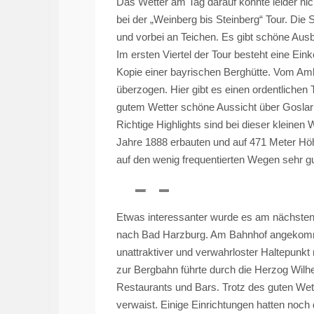
Das Wetter am Tag darauf konnte leider n
bei der „Weinberg bis Steinberg“ Tour. Die
und vorbei an Teichen. Es gibt schöne Ausb
Im ersten Viertel der Tour besteht eine Ein
Kopie einer bayrischen Berghütte. Vom Amb
überzogen. Hier gibt es einen ordentlichen 
gutem Wetter schöne Aussicht über Goslar – 
Richtige Highlights sind bei dieser kleine
Jahre 1888 erbauten und auf 471 Meter Höh
auf den wenig frequentierten Wegen sehr gu
Etwas interessanter wurde es am nächsten 
nach Bad Harzburg. Am Bahnhof angekommen,
unattraktiver und verwahrloster Haltepunkt
zur Bergbahn führte durch die Herzog Wilhe
Restaurants und Bars. Trotz des guten Wett
verwaist. Einige Einrichtungen hatten no