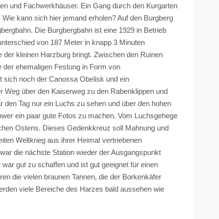
illen und Fachwerkhäuser. Ein Gang durch den Kurgarten
. Wie kann sich hier jemand erholen? Auf den Burgberg
gbergbahn. Die Burgbergbahn ist eine 1929 in Betrieb
nterschied von 187 Meter in knapp 3 Minuten
e der kleinen Harzburg bringt. Zwischen den Ruinen
e der ehemaligen Festung in Form von
et sich noch der Canossa Obelisk und ein
der Weg über den Kaiserweg zu den
Rabenklippen
und
ar den Tag nur ein Luchs zu sehen und über den hohen
hwer ein paar gute Fotos zu machen. Vom
Luchsgehege
schen Ostens. Dieses Gedenkkreuz soll Mahnung und
iten Weltkrieg aus ihrer Heimat vertriebenen
ar die nächste Station wieder der Ausgangspunkt
war gut zu schaffen und ist gut geeignet für einen
en die vielen braunen Tannen, die der Borkenkäfer
 werden viele Bereiche des Harzes bald aussehen wie