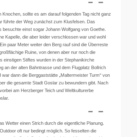
en Knochen
, sollte
es am darauf folgenden Tag nicht ganz
lar führte der Weg zunächst zum
Klusfelsen
. Das
gs besuchte einst sogar Johann Wolfgang von Goethe.
ine Kapelle, die aber leider verschlossen war und wohl
Ein paar Meter weiter den Berg rauf sind die Überreste
v großflächige Ruine, von denen aber nur noch die
 einstigen Stiftes wurden in der
Stephanikirche
eg an der alten Bahntrasse und dem Flugplatz
Bollrich
war dann die Berggaststätte „
Maltermeister
Turm“ von
ber die gesamte Stadt Goslar zu bewundern gibt. Nach
 vorbei am
Herzberger
Teich und Weltkulturerbe
slar.
 Wetter einen Strich durch die eigentliche Planung.
Outdoor oft nur bedingt möglich. So fesselten die