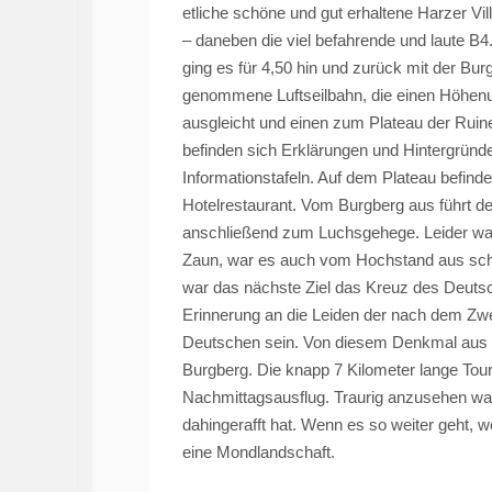
etliche schöne und gut erhaltene Harzer V
– daneben die viel befahrende und laute B4
ging es für 4,50 hin und zurück mit der Bur
genommene Luftseilbahn, die einen Höhenu
ausgleicht und einen zum Plateau der Ruin
befinden sich Erklärungen und Hintergründ
Informationstafeln. Auf dem Plateau befind
Hotelrestaurant. Vom Burgberg aus führt 
anschließend zum
Luchsgehege
. Leider w
Zaun, war es auch vom Hochstand aus sc
war das nächste Ziel das Kreuz des Deut
Erinnerung an die Leiden der nach dem Zwe
Deutschen sein. Von diesem Denkmal aus w
Burgberg. Die knapp 7 Kilometer lange Tour 
Nachmittagsausflug. Traurig anzusehen war
dahingerafft hat. Wenn es so weiter geht,
eine Mondlandschaft.