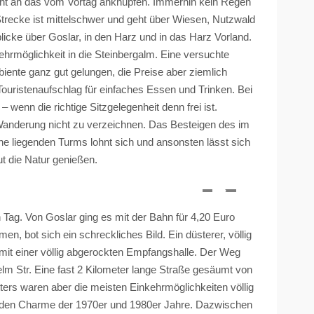
icht an das vom Vortag anknüpfen. Immerhin kein Regen
 Strecke ist mittelschwer und geht über Wiesen, Nutzwald
licke über Goslar, in den Harz und in das Harz Vorland.
kehrmöglichkeit in die Steinbergalm. Eine versuchte
iente ganz gut gelungen, die Preise aber ziemlich
Touristenaufschlag für einfaches Essen und Trinken. Bei
wenn die richtige Sitzgelegenheit denn frei ist.
n Wanderung nicht zu verzeichnen. Das Besteigen des im
e liegenden Turms lohnt sich und ansonsten lässt sich
t die Natur genießen.
Tag. Von Goslar ging es mit der Bahn für 4,20 Euro
 bot sich ein schreckliches Bild. Ein düsterer, völlig
 mit einer völlig abgerockten Empfangshalle. Der Weg
lm Str. Eine fast 2 Kilometer lange Straße gesäumt von
ers waren aber die meisten Einkehrmöglichkeiten völlig
ch den Charme der 1970er und 1980er Jahre. Dazwischen