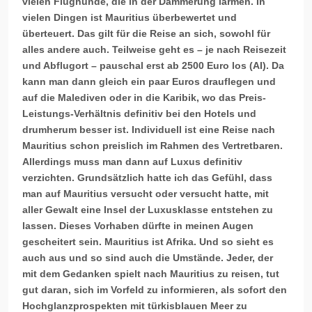
vielen Flughunde, die in der Dämmerung lärmen. In
vielen Dingen ist Mauritius überbewertet und
überteuert. Das gilt für die Reise an sich,
sowohl
für
alles andere auch. Teilweise geht es – je nach Reisezeit
und Abflugort – pauschal erst ab 2500 Euro los (AI). Da
kann man dann gleich ein paar Euros drauflegen und
auf die Malediven oder in die Karibik, wo das Preis-
Leistungs-Verhältnis definitiv bei den Hotels und
drumherum besser ist. Individuell ist eine Reise nach
Mauritius schon preislich im Rahmen des Vertretbaren.
Allerdings muss man dann auf Luxus definitiv
verzichten. Grundsätzlich hatte ich das Gefühl, dass
man auf Mauritius versucht oder versucht hatte, mit
aller Gewalt eine Insel der Luxusklasse entstehen zu
lassen. Dieses Vorhaben dürfte in meinen Augen
gescheitert sein. Mauritius ist Afrika. Und so sieht es
auch aus und so sind auch die Umstände. Jeder, der
mit dem Gedanken spielt nach Mauritius zu reisen, tut
gut daran, sich im Vorfeld zu informieren, als sofort den
Hochglanzprospekten mit türkisblauen Meer zu