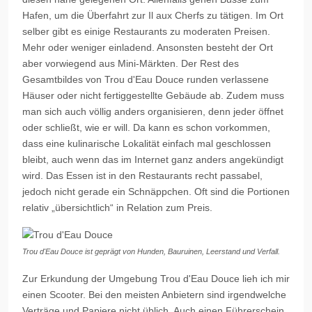
Hafen, um die Überfahrt zur Il aux Cherfs zu tätigen. Im Ort
selber gibt es einige Restaurants zu moderaten Preisen.
Mehr oder weniger einladend. Ansonsten besteht der Ort
aber vorwiegend aus Mini-Märkten. Der Rest des
Gesamtbildes von Trou d'Eau Douce runden verlassene
Häuser oder nicht fertiggestellte Gebäude ab. Zudem muss
man sich auch völlig anders organisieren, denn jeder öffnet
oder schließt, wie er will. Da kann es schon vorkommen,
dass eine kulinarische Lokalität einfach mal geschlossen
bleibt, auch wenn das im Internet ganz anders angekündigt
wird. Das Essen ist in den Restaurants recht passabel,
jedoch nicht gerade ein Schnäppchen. Oft sind die Portionen
relativ „übersichtlich“ in Relation zum Preis.
Trou d'Eau Douce ist geprägt von Hunden, Bauruinen, Leerstand und Verfall.
Zur Erkundung der Umgebung
Trou
d'
Eau
Douce
lieh ich mir
einen Scooter. Bei den meisten Anbietern sind irgendwelche
Verträge und Papiere nicht üblich. Auch einen Führerschein