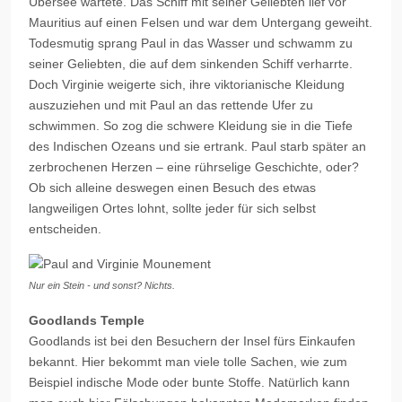
Übersee wartete. Das Schiff mit seiner Geliebten lief vor
Mauritius auf einen Felsen und war dem Untergang geweiht.
Todesmutig sprang Paul in das Wasser und schwamm zu
seiner Geliebten, die auf dem sinkenden Schiff verharrte.
Doch
Virginie
weigerte sich, ihre viktorianische Kleidung
auszuziehen und mit Paul an das rettende Ufer zu
schwimmen. So zog die schwere Kleidung sie in die Tiefe
des Indischen Ozeans und sie ertrank. Paul starb später an
zerbrochenen Herzen – eine rührselige Geschichte, oder?
Ob sich alleine deswegen einen Besuch des etwas
langweiligen Ortes lohnt, sollte jeder für sich selbst
entscheiden.
Nur ein Stein - und sonst? Nichts.
Goodlands Temple
Goodlands
ist bei den Besuchern der Insel fürs Einkaufen
bekannt. Hier bekommt man viele tolle Sachen, wie zum
Beispiel indische Mode oder bunte Stoffe. Natürlich kann