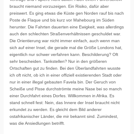
braucht niemand vorzuzeigen. Ein Risiko, dafür aber
preiswert. Es ging etwas die Küste gen Norden rauf bis nach
Poste de
Flaque
und bis kurz vor
Mahebourg
im Süden
herunter. Die Fahrten dauerten eine Ewigkeit, was allerdings
auch den schlechten Straßenverhältnissen geschuldet war.
Die Orientierung war nicht immer einfach, auch wenn man
sich auf einer Insel, die gerade mal die Größe Londons hat,
eigentlich nur schwer verfahren kann. Beschilderung? Oft
sehr bescheiden. Tankstellen? Nur in den größeren
Ortschaften gut zu finden. Bei den Überlandfahrten wusste
ich oft nicht, ob ich in einer offiziell existierenden Stadt oder
nur in einer illegal gebauten Favela bin. Der Geruch von
Scheiße und Pisse durchströmte meine Nase bei so manch
einer Durchfahrt eines Dorfes. Willkommen in Afrika. Es
stand schnell fest: Nein, das Innere der Insel braucht nicht
erkundet zu werden. Es gleicht dem Bild anderer
ostafrikanischer Länder, die mir bekannt sind. Zumindest,
was die Ansiedlungen betrifft.