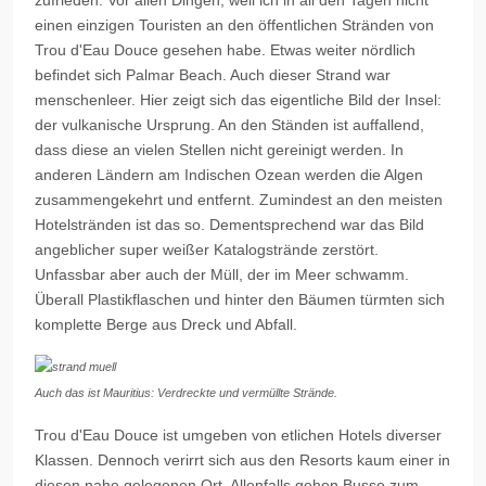
zufrieden. Vor allen Dingen, weil ich in all den Tagen nicht
einen einzigen Touristen an den öffentlichen Stränden von
Trou
d'
Eau
Douce
gesehen habe. Etwas weiter nördlich
befindet sich
Palmar
Beach. Auch dieser Strand war
menschenleer. Hier zeigt sich das eigentliche Bild der Insel:
der vulkanische Ursprung. An den Ständen ist auffallend,
dass diese an vielen Stellen nicht gereinigt werden. In
anderen Ländern am Indischen Ozean werden die Algen
zusammengekehrt und entfernt. Zumindest an den meisten
Hotelstränden ist das so. Dementsprechend war das Bild
angeblicher super weißer Katalogstrände zerstört.
Unfassbar aber auch der Müll, der im Meer schwamm.
Überall Plastikflaschen und hinter den Bäumen türmten sich
komplette Berge aus Dreck und Abfall.
Auch das ist Mauritius: Verdreckte und vermüllte Strände.
Trou d'Eau Douce ist umgeben von etlichen Hotels diverser
Klassen. Dennoch verirrt sich aus den Resorts kaum einer in
diesen nahe gelegenen Ort. Allenfalls gehen Busse zum