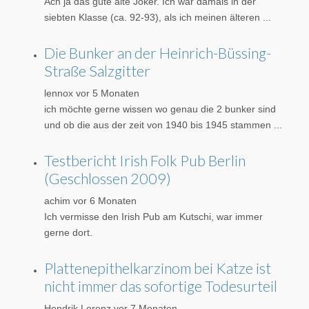
Ach ja das gute alte Joker. Ich war damals in der
siebten Klasse (ca. 92-93), als ich meinen älteren ...
Die Bunker an der Heinrich-Büssing-
Straße Salzgitter
lennox
vor 5 Monaten
ich möchte gerne wissen wo genau die 2 bunker sind
und ob die aus der zeit von 1940 bis 1945 stammen ...
Testbericht Irish Folk Pub Berlin
(Geschlossen 2009)
achim
vor 6 Monaten
Ich vermisse den Irish Pub am Kutschi, war immer
gerne dort.
Plattenepithelkarzinom bei Katze ist
nicht immer das sofortige Todesurteil
Hendrik Lorenz
vor 7 Monaten