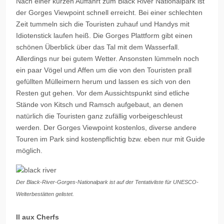
Nach einer kurzen Auffahrt zum Black River Nationalpark ist
der
Gorges
Viewpoint
schnell erreicht. Bei einer schlechten
Zeit tummeln sich die Touristen zuhauf und Handys mit
Idiotenstick
laufen heiß. Die
Gorges
Plattform gibt einen
schönen Überblick über das Tal mit dem Wasserfall.
Allerdings nur bei gutem Wetter. Ansonsten lümmeln noch
ein paar Vögel und Affen um die von den Touristen prall
gefüllten Mülleimern herum und lassen es sich von den
Resten gut gehen. Vor dem Aussichtspunkt sind etliche
Stände von Kitsch und Ramsch aufgebaut, an denen
natürlich die Touristen ganz zufällig vorbeigeschleust
werden. Der
Gorges
Viewpoint
kostenlos, diverse andere
Touren im Park sind kostenpflichtig bzw. eben nur mit Guide
möglich.
Der Black-River-Gorges-Nationalpark ist auf der Tentativliste für UNESCO-
Welterbestätten gelistet.
Il aux Cherfs