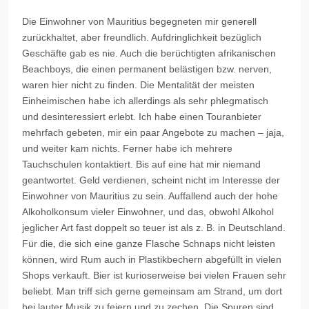
Die Einwohner von Mauritius begegneten mir generell
zurückhaltet, aber freundlich. Aufdringlichkeit bezüglich
Geschäfte gab es nie. Auch die berüchtigten afrikanischen
Beachboys, die einen permanent belästigen bzw. nerven,
waren hier nicht zu finden. Die Mentalität der meisten
Einheimischen habe ich allerdings als sehr phlegmatisch
und desinteressiert erlebt. Ich habe einen Touranbieter
mehrfach gebeten, mir ein paar Angebote zu machen –
jaja
,
und weiter kam nichts. Ferner habe ich mehrere
Tauchschulen kontaktiert. Bis auf eine hat mir niemand
geantwortet. Geld verdienen, scheint nicht im Interesse der
Einwohner von Mauritius zu sein. Auffallend auch der hohe
Alkoholkonsum vieler Einwohner, und das, obwohl Alkohol
jeglicher Art fast doppelt so teuer ist als z. B. in Deutschland.
Für die, die sich eine ganze Flasche Schnaps nicht leisten
können, wird Rum auch in Plastikbechern abgefüllt in vielen
Shops verkauft. Bier ist kurioserweise bei vielen Frauen sehr
beliebt. Man triff sich gerne gemeinsam am Strand, um dort
bei lauter Musik zu feiern und zu zechen. Die Spuren sind