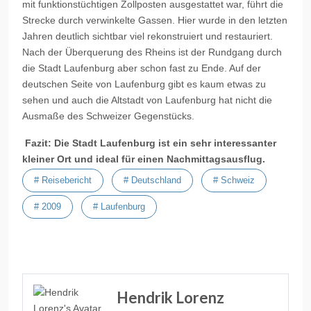
mit funktionstüchtigen Zollposten ausgestattet war, führt die
Strecke durch verwinkelte Gassen.
Hier wurde in den letzten
Jahren deutlich sichtbar viel rekonstruiert und restauriert.
Nach der Überquerung des Rhein
s
ist der Rundgang durch
die Stadt Laufenburg aber schon fast zu
Ende
. Auf der
deutschen Seite von Laufenburg gibt es kaum etwas zu
sehen und auch die Altstadt von Laufenburg hat nicht die
Ausmaße des Schweizer Gegenstücks.
Fazit: Die Stadt Laufenburg ist ein sehr interessanter
kleiner Ort und ideal für einen Nachmittagsausflug.
# Reisebericht
# Deutschland
# Schweiz
# 2009
# Laufenburg
Nächster Beitrag: Reisebericht Römerstadt Augusta Raurica (Schwei
Weiter
Hendrik Lorenz