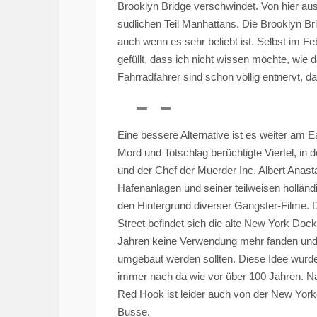
Brooklyn Bridge verschwindet. Von hier aus
südlichen Teil Manhattans. Die Brooklyn B
auch wenn es sehr beliebt ist. Selbst im F
gefüllt, dass ich nicht wissen möchte, wie
Fahrradfahrer sind schon völlig entnervt, 
Eine bessere Alternative ist es weiter am 
Mord und Totschlag berüchtigte Viertel, i
und der Chef der
Muerder
Inc. Albert Anast
Hafenanlagen und seiner teilweisen holländ
den Hintergrund diverser Gangster-Filme. 
Street
befindet sich die alte New York Dock
Jahren keine Verwendung mehr fanden und
umgebaut werden sollten. Diese Idee wurde a
immer nach da wie vor über 100 Jahren. Na
Red
Hook
ist leider auch von der New Yor
Busse.