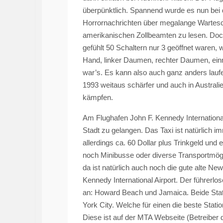
überpünktlich. Spannend wurde es nun bei 
Horrornachrichten über megalange Wartes
amerikanischen Zollbeamten zu lesen. Doch
gefühlt 50 Schaltern nur 3 geöffnet waren,
Hand, linker Daumen, rechter Daumen, einma
war’s. Es kann also auch ganz anders laufe
1993 weitaus schärfer und auch in Australi
kämpfen.
Am Flughafen John F. Kennedy International
Stadt zu gelangen. Das Taxi ist natürlich 
allerdings ca. 60 Dollar plus Trinkgeld und 
noch Minibusse oder diverse Transportmögli
da ist natürlich auch noch die gute alte Ne
Kennedy International Airport. Der führerlo
an: Howard Beach und
Jamaica
. Beide Sta
York City. Welche für einen die beste Stat
Diese ist auf der MTA Webseite (Betreiber