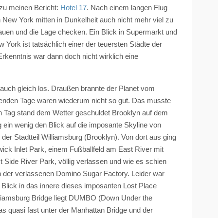
azu meinen Bericht:
Hotel 17
. Nach einem langen Flug
 New York mitten in Dunkelheit auch nicht mehr viel zu
uen und die Lage checken. Ein Blick in Supermarkt und
 York ist tatsächlich einer der teuersten Städte der
rkenntnis war dann doch nicht wirklich eine
 auch gleich los. Draußen brannte der Planet vom
enden Tage waren wiederum nicht so gut. Das musste
en Tag stand dem Wetter geschuldet Brooklyn auf dem
ein wenig den Blick auf die imposante Skyline von
der Stadtteil
Williamsburg
(Brooklyn). Von dort aus ging
wick
Inlet
Park, einem Fußballfeld am East River mit
 Side River Park, völlig verlassen und wie es schien
 der verlassenen Domino Sugar Factory. Leider war
 Blick in das innere dieses imposanten Lost Place
liamsburg
Bridge liegt
DUMBO
(Down
Under
the
as quasi fast unter der Manhattan Bridge und der