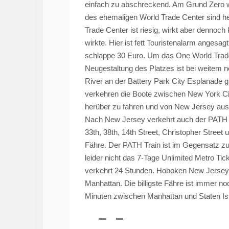
einfach zu abschreckend. Am Grund Zero w
des ehemaligen World Trade Center sind h
Trade Center ist riesig, wirkt aber dennoch
wirkte. Hier ist fett Touristenalarm angesagt
schlappe 30 Euro. Um das One World Trade
Neugestaltung des Platzes ist bei weitem 
River
an der Battery Park City Esplanade gi
verkehren die Boote zwischen New York Cit
herüber zu fahren und von New Jersey aus 
Nach New Jersey verkehrt auch der
PATH
33th, 38th, 14th
Street
, Christopher
Street
u
Fähre. Der
PATH
Train
ist im Gegensatz zu
leider nicht das 7-Tage Unlimited Metro Tic
verkehrt 24 Stunden.
Hoboken
New Jersey i
Manhattan. Die billigste Fähre ist immer no
Minuten zwischen Manhattan und Staten Isl