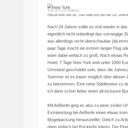
4.6 of 5 (5 Votes)
Überall sieht man sie...man stelle sich das hier vor..unden
Nach 24 Jahren sollte es mal wieder in da
eigentlich nicht unbedingt das vorrangige Zi
aus allerdings recht überschaubar (da immer
paar Tage macht ein extrem langer Flug ode
wäre dabei einfach zu groß. Nach etwas Re
Hotel, 7 Tage New York weit unter 1000 Eur
Umstand geschuldet sein, dass die Jahreszei
Sommer ist es kaum möglich über diesen Z
zu bekommen. Eine reine Städtereise zu d
ich dann schon lieber einen all-inclusive 
Mit AirBerlin ging es also zu einer zivilen 
Extraleistung bei AirBerlin einen etwas kom
Mogelpackung herausstellte. Gleich zu Anf
dann einfach bei Rückkehr klären. Der Flug 