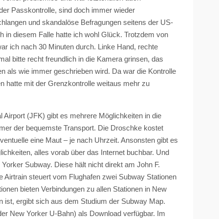
der Passkontrolle, sind doch immer wieder
chlangen und skandalöse Befragungen seitens der US-
 in diesem Falle hatte ich wohl Glück. Trotzdem von
 war ich nach 30 Minuten durch. Linke Hand, rechte
l bitte recht freundlich in die Kamera grinsen, das
n als wie immer geschrieben wird. Da war die Kontrolle
en hatte mit der Grenzkontrolle weitaus mehr zu
 Airport (JFK) gibt es mehrere Möglichkeiten in die
immer der bequemste Transport. Die Droschke kostet
eventuelle eine Maut – je nach Uhrzeit. Ansonsten gibt es
chkeiten, alles vorab über das Internet buchbar. Und
w Yorker Subway. Diese hält nicht direkt am John F.
se
Airtrain
steuert vom Flughafen zwei Subway Stationen
tionen bieten Verbindungen zu allen Stationen in New
ion ist, ergibt sich aus dem Studium der Subway Map.
 der New Yorker U-Bahn) als Download verfügbar. Im