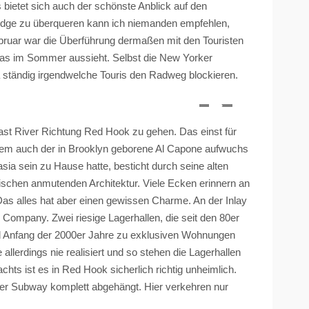
 bietet sich auch der schönste Anblick auf den
ridge zu überqueren kann ich niemanden empfehlen,
ebruar war die Überführung dermaßen mit den Touristen
 das im Sommer aussieht. Selbst die New Yorker
da ständig irgendwelche Touris den Radweg blockieren.
East River Richtung Red
Hook
zu gehen. Das einst für
n dem auch der in Brooklyn geborene Al Capone aufwuchs
asia sein zu Hause hatte, besticht durch seine alten
ischen anmutenden Architektur. Viele Ecken erinnern an
Das alles hat aber einen gewissen Charme. An der Inlay
 Company. Zwei riesige Lagerhallen, die seit den 80er
 Anfang der 2000er Jahre zu exklusiven Wohnungen
llerdings nie realisiert und so stehen die Lagerhallen
chts ist es in Red
Hook
sicherlich richtig unheimlich.
ker Subway komplett abgehängt. Hier verkehren nur