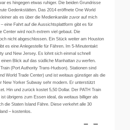
ar es hingegen etwas ruhiger. Die beiden Grundrisse
eute Gedenkstätten. Das 2014 eröffnete One World
 kleiner als es über die Medienkanäle zuvor auf mich
 – eine Fahrt auf die Aussichtsplattform gibt es für
 Center wird noch extrem viel gebaut. Die
noch nicht abgeschlossen. Ein Stück weiter am Houston
bt es eine Anlegestelle für Fähren. Im 5-Minutentakt
y und New Jersey. Es lohnt sich einmal schnell
einen Blick auf das südliche Manhattan zu werfen.
Train
(Port Authority Trans-Hudson). Stationen sind
nd World Trade Center
)
und ist weitaus günstiger als die
r New Yorker Subway sehr modern. Er unterstützt
ket. Hin und zurück kostet 5,50 Dollar. Der
PATH
Train
st übrigens zum Essen ideal, da weitaus billiger als
ch die Staten Island Fähre. Diese verkehrt alle 30
and – kostenlos.