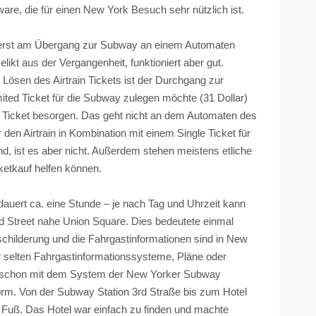
are, die für einen New York Besuch sehr nützlich ist.
 erst am Übergang zur Subway an einem Automaten
elikt aus der Vergangenheit, funktioniert aber gut.
m Lösen des
Airtrain
Tickets ist der Durchgang zur
ited Ticket für die Subway zulegen möchte (31 Dollar)
 Ticket besorgen. Das geht nicht an dem Automaten des
ar den
Airtrain
in Kombination mit einem Single Ticket für
nd, ist es aber nicht. Außerdem stehen meistens etliche
ketkauf helfen können.
auert ca. eine Stunde – je nach Tag und Uhrzeit kann
rd
Street
nahe Union Square. Dies bedeutete einmal
schilderung und die Fahrgastinformationen sind in New
ur selten Fahrgastinformationssysteme, Pläne oder
feld schon mit dem System der New Yorker Subway
norm. Von der Subway Station 3rd Straße bis zum Hotel
u Fuß. Das Hotel war einfach zu finden und machte