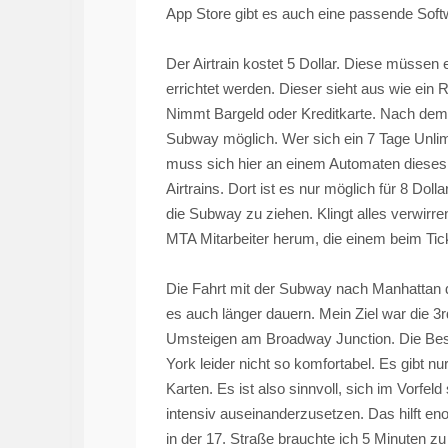
App Store gibt es auch eine passende Softw
Der
Airtrain
kostet 5 Dollar. Diese müssen
errichtet werden. Dieser sieht aus wie ein R
Nimmt Bargeld oder Kreditkarte. Nach de
Subway möglich. Wer sich ein 7 Tage Unlim
muss sich hier an einem Automaten dieses
Airtrains
. Dort ist es nur möglich für 8 Doll
die Subway zu ziehen. Klingt alles verwirre
MTA Mitarbeiter herum, die einem beim Tic
Die Fahrt mit der Subway nach Manhattan d
es auch länger dauern. Mein Ziel war die 3
Umsteigen am Broadway
Junction
. Die Be
York leider nicht so komfortabel. Es gibt n
Karten. Es ist also sinnvoll, sich im Vor
intensiv auseinanderzusetzen. Das hilft e
in der 17. Straße brauchte ich 5 Minuten z