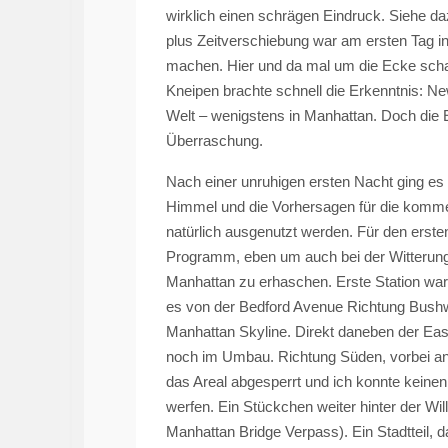
wirklich einen schrägen Eindruck. Siehe d
plus Zeitverschiebung war am ersten Tag in
machen. Hier und da mal um die Ecke scha
Kneipen brachte schnell die Erkenntnis: New
Welt – wenigstens in Manhattan. Doch die E
Überraschung.
Nach einer unruhigen ersten Nacht ging es
Himmel und die Vorhersagen für die komm
natürlich ausgenutzt werden. Für den erst
Programm, eben um auch bei der Witterung 
Manhattan zu erhaschen. Erste Station war 
es von der
Bedford
Avenue Richtung
Bush
Manhattan Skyline. Direkt daneben der East
noch im Umbau. Richtung Süden, vorbei an
das Areal abgesperrt und ich konnte keinen
werfen. Ein Stückchen weiter hinter der
Wil
Manhattan Bridge Verpass). Ein Stadtteil, d