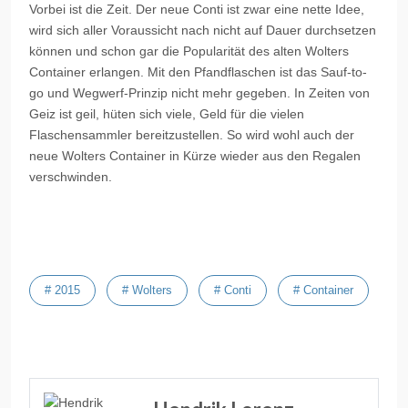
Vorbei ist die Zeit. Der neue
Conti
ist zwar eine nette Idee,
wird sich aller Voraussicht nach nicht auf Dauer durchsetzen
können und schon gar die Popularität des alten Wolters
Container erlangen. Mit den Pfandflaschen ist das
Sauf-to-
go
und
Wegwerf-Prinzip
nicht mehr gegeben. In Zeiten von
Geiz ist geil, hüten sich viele, Geld für die vielen
Flaschensammler bereitzustellen. So wird wohl auch der
neue Wolters Container in Kürze wieder aus den Regalen
verschwinden.
# 2015
# Wolters
# Conti
# Container
Vorheriger Beitrag: Eine kurze Zeit in Salzgitter
Nächster Beitrag:
Zurück
Weiter