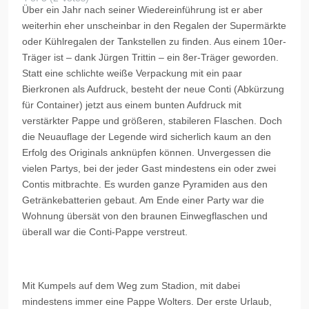
Über ein Jahr nach seiner Wiedereinführung ist er aber
weiterhin eher unscheinbar in den Regalen der Supermärkte
oder Kühlregalen der Tankstellen zu finden. Aus einem 10er-
Träger ist – dank Jürgen Trittin – ein 8er-Träger geworden.
Statt eine schlichte weiße Verpackung mit ein paar
Bierkronen als Aufdruck, besteht der neue
Conti
(Abkürzung
für Container) jetzt aus einem bunten Aufdruck mit
verstärkter Pappe und größeren, stabileren Flaschen. Doch
die Neuauflage der Legende wird sicherlich kaum an den
Erfolg des Originals anknüpfen können. Unvergessen die
vielen Partys, bei der jeder Gast mindestens ein oder zwei
Contis
mitbrachte. Es wurden ganze Pyramiden aus den
Getränkebatterien gebaut. Am Ende einer Party war die
Wohnung übersät von den braunen Einwegflaschen und
überall war die
Conti-Pappe
verstreut.
Mit Kumpels auf dem Weg zum Stadion, mit dabei
mindestens immer eine Pappe Wolters. Der erste Urlaub,