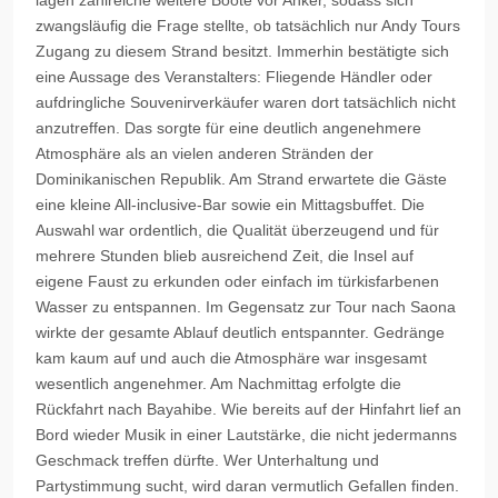
lagen zahlreiche weitere Boote vor Anker, sodass sich
zwangsläufig die Frage stellte, ob tatsächlich nur Andy Tours
Zugang zu diesem Strand besitzt. Immerhin bestätigte sich
eine Aussage des Veranstalters: Fliegende Händler oder
aufdringliche Souvenirverkäufer waren dort tatsächlich nicht
anzutreffen. Das sorgte für eine deutlich angenehmere
Atmosphäre als an vielen anderen Stränden der
Dominikanischen Republik. Am Strand erwartete die Gäste
eine kleine All-inclusive-Bar sowie ein Mittagsbuffet. Die
Auswahl war ordentlich, die Qualität überzeugend und für
mehrere Stunden blieb ausreichend Zeit, die Insel auf
eigene Faust zu erkunden oder einfach im türkisfarbenen
Wasser zu entspannen. Im Gegensatz zur Tour nach Saona
wirkte der gesamte Ablauf deutlich entspannter. Gedränge
kam kaum auf und auch die Atmosphäre war insgesamt
wesentlich angenehmer. Am Nachmittag erfolgte die
Rückfahrt nach Bayahibe. Wie bereits auf der Hinfahrt lief an
Bord wieder Musik in einer Lautstärke, die nicht jedermanns
Geschmack treffen dürfte. Wer Unterhaltung und
Partystimmung sucht, wird daran vermutlich Gefallen finden.