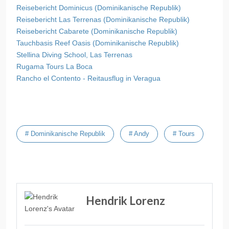
Reisebericht Dominicus (Dominikanische Republik)
Reisebericht Las Terrenas (Dominikanische Republik)
Reisebericht Cabarete (Dominikanische Republik)
Tauchbasis Reef Oasis (Dominikanische Republik)
Stellina Diving School, Las Terrenas
Rugama Tours La Boca
Rancho el Contento - Reitausflug in Veragua
# Dominikanische Republik
# Andy
# Tours
Vorheriger Beitrag: Merkel-Fachkraft des Monats - Oktober 2023
Nächster Beitra
Zurück
Weiter
Hendrik Lorenz