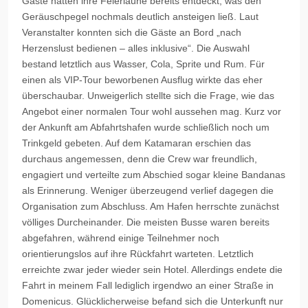
Gäste hatten ihre Feierlaune bereits entdeckt, was den
Geräuschpegel nochmals deutlich ansteigen ließ. Laut
Veranstalter konnten sich die Gäste an Bord „nach
Herzenslust bedienen – alles inklusive“. Die Auswahl
bestand letztlich aus Wasser, Cola, Sprite und Rum. Für
einen als VIP-Tour beworbenen Ausflug wirkte das eher
überschaubar. Unweigerlich stellte sich die Frage, wie das
Angebot einer normalen Tour wohl aussehen mag. Kurz vor
der Ankunft am Abfahrtshafen wurde schließlich noch um
Trinkgeld gebeten. Auf dem Katamaran erschien das
durchaus angemessen, denn die Crew war freundlich,
engagiert und verteilte zum Abschied sogar kleine Bandanas
als Erinnerung. Weniger überzeugend verlief dagegen die
Organisation zum Abschluss. Am Hafen herrschte zunächst
völliges Durcheinander. Die meisten Busse waren bereits
abgefahren, während einige Teilnehmer noch
orientierungslos auf ihre Rückfahrt warteten. Letztlich
erreichte zwar jeder wieder sein Hotel. Allerdings endete die
Fahrt in meinem Fall lediglich irgendwo an einer Straße in
Domenicus. Glücklicherweise befand sich die Unterkunft nur