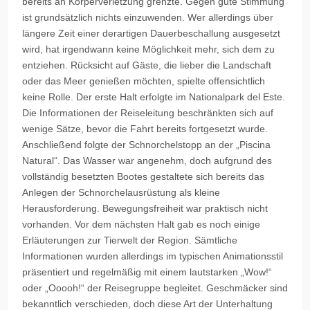
bereits an Körperverletzung grenzte. Gegen gute Stimmung
ist grundsätzlich nichts einzuwenden. Wer allerdings über
längere Zeit einer derartigen Dauerbeschallung ausgesetzt
wird, hat irgendwann keine Möglichkeit mehr, sich dem zu
entziehen. Rücksicht auf Gäste, die lieber die Landschaft
oder das Meer genießen möchten, spielte offensichtlich
keine Rolle. Der erste Halt erfolgte im Nationalpark del Este.
Die Informationen der Reiseleitung beschränkten sich auf
wenige Sätze, bevor die Fahrt bereits fortgesetzt wurde.
Anschließend folgte der Schnorchelstopp an der „Piscina
Natural“. Das Wasser war angenehm, doch aufgrund des
vollständig besetzten Bootes gestaltete sich bereits das
Anlegen der Schnorchelausrüstung als kleine
Herausforderung. Bewegungsfreiheit war praktisch nicht
vorhanden. Vor dem nächsten Halt gab es noch einige
Erläuterungen zur Tierwelt der Region. Sämtliche
Informationen wurden allerdings im typischen Animationsstil
präsentiert und regelmäßig mit einem lautstarken „Wow!“
oder „Ooooh!“ der Reisegruppe begleitet. Geschmäcker sind
bekanntlich verschieden, doch diese Art der Unterhaltung